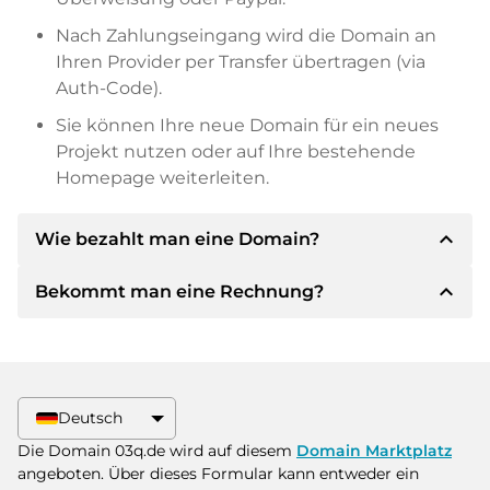
Nach Zahlungseingang wird die Domain an
Ihren Provider per Transfer übertragen (via
Auth-Code).
Sie können Ihre neue Domain für ein neues
Projekt nutzen oder auf Ihre bestehende
Homepage weiterleiten.
expand_less
Wie bezahlt man eine Domain?
expand_less
Bekommt man eine Rechnung?
Nach einer Einigung wird der Inhaber Ihnen die
Details der Zahlung mitteilen. Der Inhaber wird
Ihnen dann die SEPA Bankdetails mitteilen und
Ja, der Verkäufer wird Ihnen eine
auf Wunsch auch Paypal oder weitere
ordnungsgemäße Rechnung senden. Bei
Zahlungsmethoden anbieten.
größeren Kaufpreisen bekommen Sie auf
Deutsch
Wunsch auch einen zusätzlichen Kaufvertrag.
Bitte geben Sie bei der Überweisung immer
Die Domain 03q.de wird auf diesem
Domain Marktplatz
den Domainnamen und die
angeboten. Über dieses Formular kann entweder ein
Rechnungsnummer an.