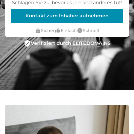
Schlagen Sie zu, bevor es jemand anderes tut!
Kontakt zum Inhaber aufnehmen
lock
thumb_up_alt
watch_later
Sicher
Einfach
Schnell
verified_user
Verifiziert durch ELITEDOMAINS